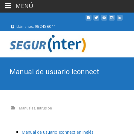
MENÚ
Llámanos: 96 245 60 11
Manual de usuario Iconnect
Manuales, Intrusión
Manual de usuario Iconnect en inglés