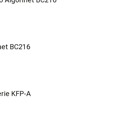
o Algorinet BC216
net BC216
erie KFP-A