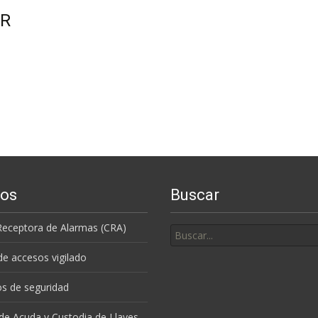
YR
ios
Buscar
Buscar
Receptora de Alarmas (CRA)
por:
de accesos vigilado
s de seguridad
 de Acuda y Custodia de Llaves