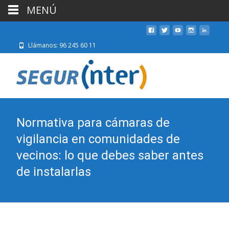
MENÚ
Llámanos: 96 245 60 11
Normativa para cámaras de
vigilancia en comunidades de
vecinos: lo que debes saber antes
de instalarlas