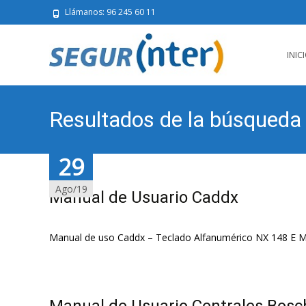
Llámanos: 96 245 60 11
Saltar
al
INIC
conten
Resultados de la búsqueda
30
30
30
30
29
29
29
29
Ago/19
Ago/19
Ago/19
Ago/19
Ago/19
Ago/19
Ago/19
Ago/19
Manual de Usuario Caddx
Manual de uso Caddx – Teclado Alfanumérico NX 148 E 