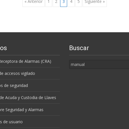
« Anterior
1
2
3
4
5
Siguiente »
ios
Buscar
Buscar
Receptora de Alarmas (CRA)
por:
de accesos vigilado
s de seguridad
 de Acuda y Custodia de Llaves
re Seguridad y Alarmas
s de usuario