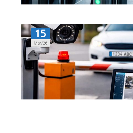
15
Mar/26