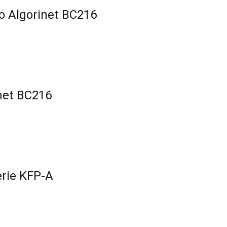
o Algorinet BC216
net BC216
erie KFP-A