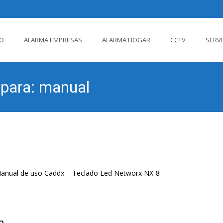
IO
ALARMA EMPRESAS
ALARMA HOGAR
CCTV
SERV
ido
 para: manual
Manual de uso Caddx – Teclado Led Networx NX-8