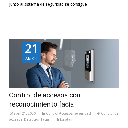
junto al sistema de seguridad se consigue
Leer más…
21
Abr/20
Control de accesos con
reconocimiento facial
abril 21, 2020
Control Accesos
,
Seguridad
Control de
accesos
,
Detección facial
Jonatan