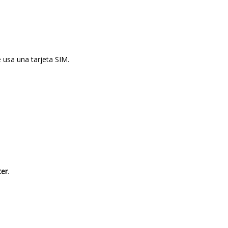
 usa una tarjeta SIM.
ter
.