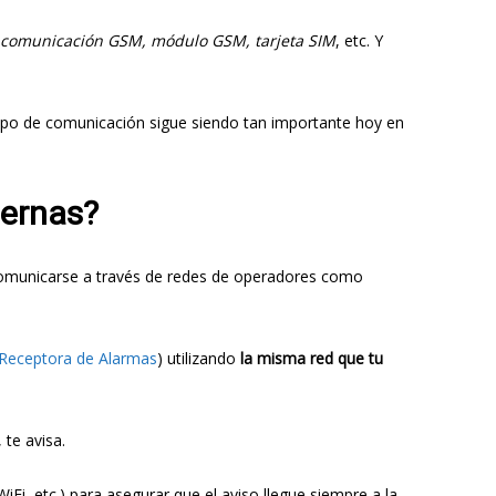
comunicación GSM, módulo GSM, tarjeta SIM
, etc. Y
 tipo de comunicación sigue siendo tan importante hoy en
dernas?
a comunicarse a través de redes de operadores como
 Receptora de Alarmas
) utilizando
la misma red que tu
 te avisa.
Fi, etc.) para asegurar que el aviso llegue siempre a la