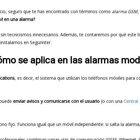
gocio, seguro que te has encontrado con términos como
alarma GSM, 
SM en una alarma?
as, sin tecnicismos innecesarios. Además, te contaremos por qué este
instalamos en Segurinter.
ómo se aplica en las alarmas mo
cations
, es decir, el sistema que utilizan los teléfonos móviles par
e puede
enviar avisos y comunicarse con el usuario
(o con una
Central
o fijo. Funciona igual que un móvil independiente: si salta la alarma,
profesionales combinan varias vías de comunicación (GSM, Ethernet, Wi