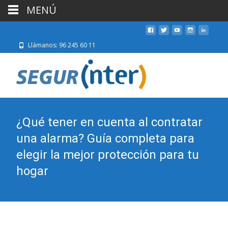
MENÚ
Llámanos: 96 245 60 11
¿Qué tener en cuenta al contratar
una alarma? Guía completa para
elegir la mejor protección para tu
hogar