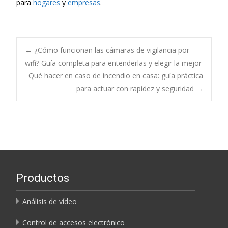
para
hogares
y
empresas
.
Navegación
←
¿Cómo funcionan las cámaras de vigilancia por
wifi? Guía completa para entenderlas y elegir la mejor
Qué hacer en caso de incendio en casa: guía práctica
de
para actuar con rapidez y seguridad
→
entradas
Productos
Análisis de vídeo
Control de accesos electrónico