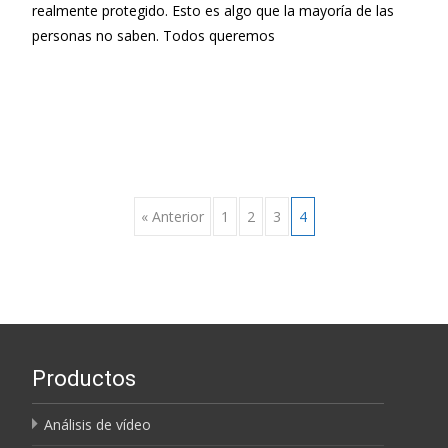
realmente protegido. Esto es algo que la mayoría de las
personas no saben. Todos queremos
Leer más…
Navegación
« Anterior
1
2
3
4
de
entradas
Productos
Análisis de vídeo