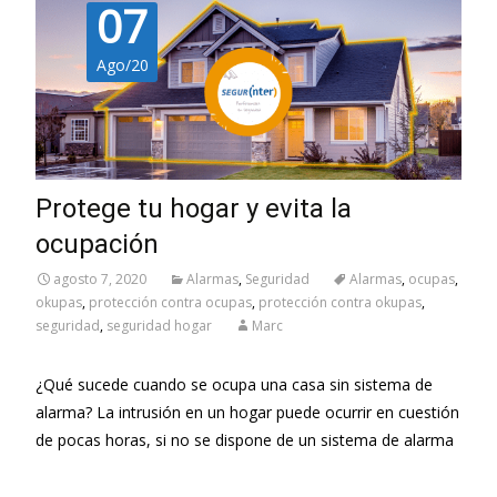
07
Ago/20
Protege tu hogar y evita la
ocupación
agosto 7, 2020
Alarmas
,
Seguridad
Alarmas
,
ocupas
,
okupas
,
protección contra ocupas
,
protección contra okupas
,
seguridad
,
seguridad hogar
Marc
¿Qué sucede cuando se ocupa una casa sin sistema de
alarma? La intrusión en un hogar puede ocurrir en cuestión
de pocas horas, si no se dispone de un sistema de alarma
Leer más…