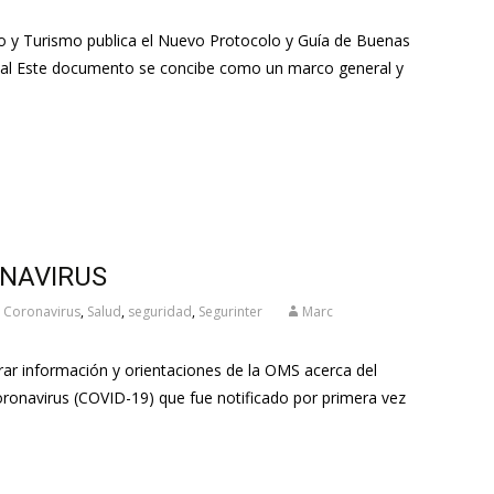
cio y Turismo publica el Nuevo Protocolo y Guía de Buenas
cial Este documento se concibe como un marco general y
ONAVIRUS
Coronavirus
,
Salud
,
seguridad
,
Segurinter
Marc
rar información y orientaciones de la OMS acerca del
ronavirus (COVID-19) que fue notificado por primera vez