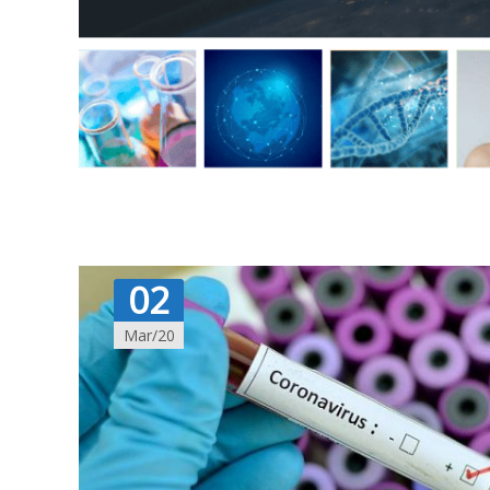
02
Mar/20