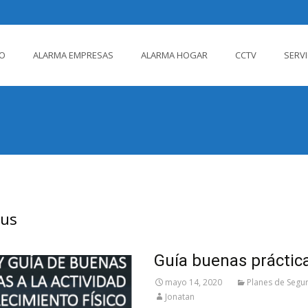
IO
ALARMA EMPRESAS
ALARMA HOGAR
CCTV
SERV
ido
rus
Guía buenas práctica
mayo 14, 2020
Planes de Segu
Jonatan