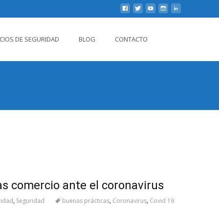
Buscar
ICIOS DE SEGURIDAD
BLOG
CONTACTO
por:
s comercio ante el coronavirus
ridad
,
Seguridad
buenas prácticas
,
Coronavirus
,
Covid 19