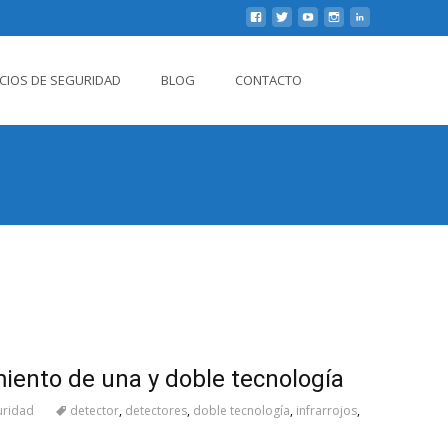
Buscar
ICIOS DE SEGURIDAD
BLOG
CONTACTO
por:
iento de una y doble tecnología
uridad
detector
,
detectores
,
doble tecnología
,
infrarrojos
,