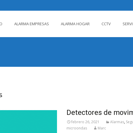
IO
ALARMA EMPRESAS
ALARMA HOGAR
CCTV
SERV
ido
s
Detectores de movim
febrero 26, 2021
Alarmas
,
Seg
microondas
Marc