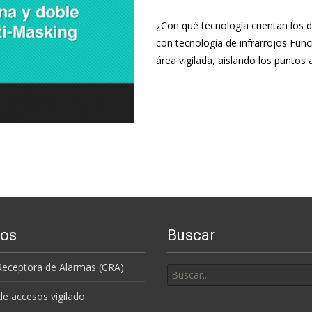
¿Con qué tecnología cuentan los d
con tecnología de infrarrojos Fun
área vigilada, aislando los puntos 
Leer más…
ios
Buscar
Buscar
Receptora de Alarmas (CRA)
por:
de accesos vigilado