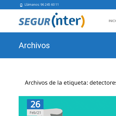
Llámanos: 96 245 60 11
Saltar
al
INIC
conten
Archivos
Archivos de la etiqueta: detectore
26
Feb/21