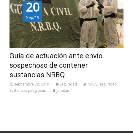
20
Sep/19
Guía de actuación ante envío
sospechoso de contener
sustancias NRBQ
septiembre 20, 2019
Seguridad
NRBQ
,
seguridad
,
Sustancias peligrosas
Jonatan