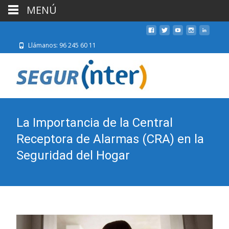
MENÚ
Llámanos: 96 245 60 11
La Importancia de la Central
Receptora de Alarmas (CRA) en la
Seguridad del Hogar