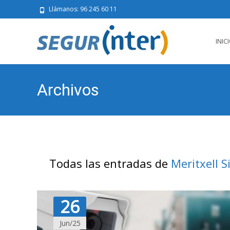
Llámanos: 96 245 60 11
Saltar
al
INIC
conten
Archivos
Todas las entradas de
Meritxell S
26
Jun/25