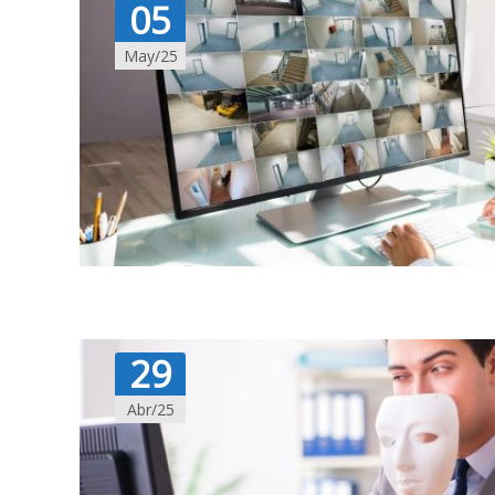
05
May/25
29
Abr/25