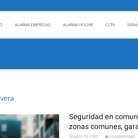
IO
ALARMA EMPRESAS
ALARMA HOGAR
CCTV
SERV
ido
ivera
Seguridad en comuni
zonas comunes, gara
junio 26, 2025
Uncategorized