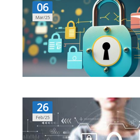
06
Mar/25
26
Feb/25