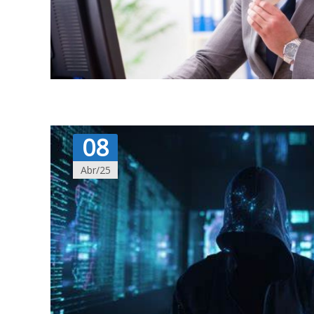
08
Abr/25