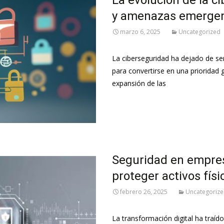
y amenazas emerge
marzo 6, 2025
Uncategorized
La ciberseguridad ha dejado de se
para convertirse en una prioridad gl
expansión de las
Leer más…
Seguridad en empresa
proteger activos físi
febrero 26, 2025
Uncategoriz
La transformación digital ha traíd