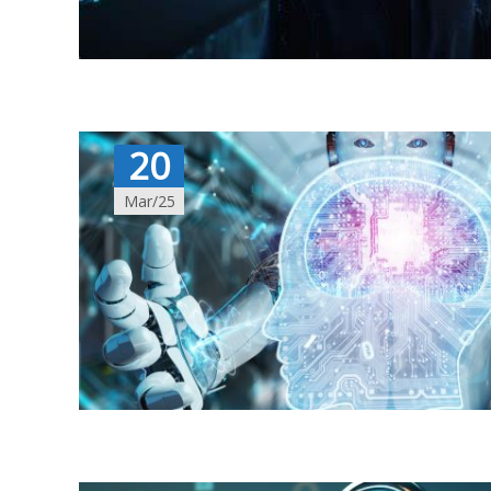
20
Mar/25