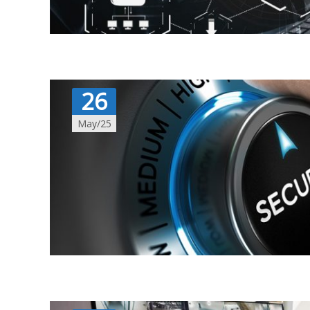
26
May/25