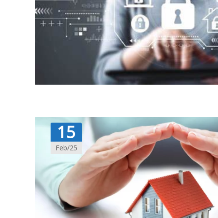
15
Feb/25