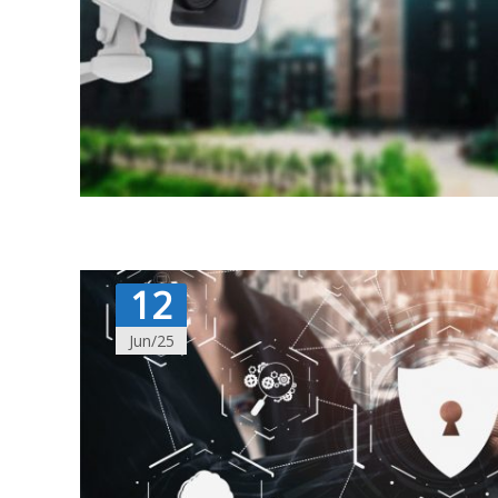
12
Jun/25