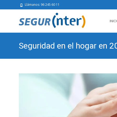
Llámanos: 96 245 60 11
Saltar
al
INIC
conten
Seguridad en el hogar en 2