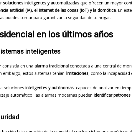
or
soluciones inteligentes y automatizadas
que ofrecen un mayor contr
ncia artificial (IA), el Internet de las cosas (IoT) y la domótica
. En est
as puedes tomar para garantizar la seguridad de tu hogar.
sidencial en los últimos años
sistemas inteligentes
r consistía en una
alarma tradicional
conectada a una central de monit
Sin embargo, estos sistemas tenían
limitaciones
, como la incapacidad 
ia soluciones
inteligentes y autónomas
, capaces de analizar en tiem
ndizaje automático, las alarmas modernas pueden
identificar patrone
guridad
 ha sido la integración de la seguridad con los sistemas domóticos. 