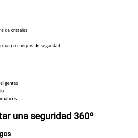
a de cristales
armas) o cuerpos de seguridad
teligentes
io
tomáticos
tar una seguridad 360º
sgos