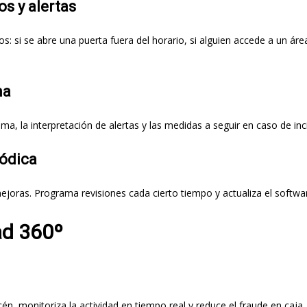
s y alertas
 si se abre una puerta fuera del horario, si alguien accede a un área
ma
ema, la interpretación de alertas y las medidas a seguir en caso de inc
iódica
ejoras. Programa revisiones cada cierto tiempo y actualiza el softwa
ad 360º
én, monitoriza la actividad en tiempo real y reduce el fraude en caja.