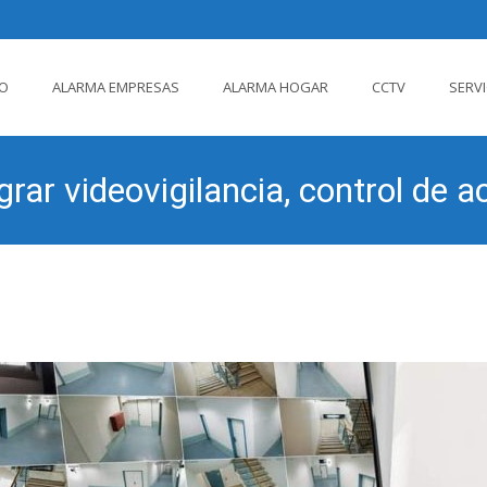
IO
ALARMA EMPRESAS
ALARMA HOGAR
CCTV
SERV
ido
rar videovigilancia, control de 