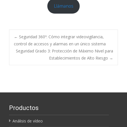
Llámanos
Navegación
←
Seguridad 360º: Cómo integrar videovigilancia,
control de accesos y alarmas en un único sistema
Seguridad Grado 3: Protección de Máximo Nivel para
de
Establecimientos de Alto Riesgo
→
entradas
Productos
Análisis de vídeo