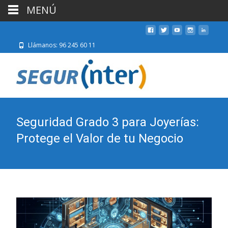
MENÚ
Llámanos: 96 245 60 11
Seguridad Grado 3 para Joyerías:
Protege el Valor de tu Negocio