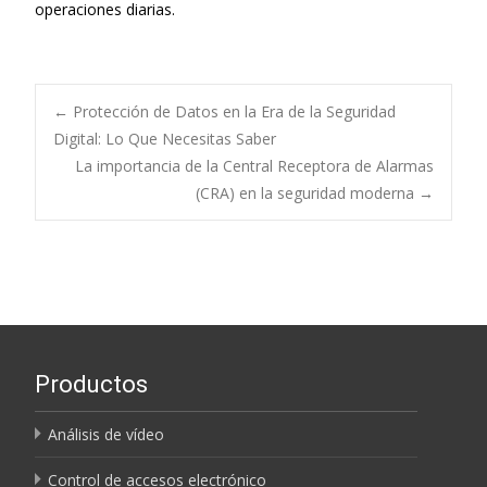
operaciones diarias.
Navegación
←
Protección de Datos en la Era de la Seguridad
Digital: Lo Que Necesitas Saber
La importancia de la Central Receptora de Alarmas
de
(CRA) en la seguridad moderna
→
entradas
Productos
Análisis de vídeo
Control de accesos electrónico