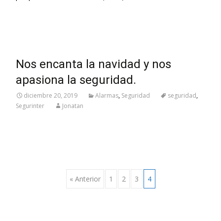
Leer más…
Nos encanta la navidad y nos
apasiona la seguridad.
diciembre 20, 2019
Alarmas
,
Seguridad
seguridad
,
Segurinter
Jonatan
Navegación
« Anterior
1
2
3
4
de