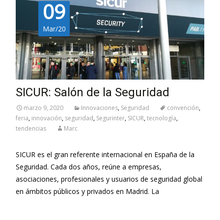
09
Mar/20
SICUR: Salón de la Seguridad
marzo 9, 2020
Innovaciones
,
Seguridad
convención
,
feria
,
innovación
,
seguridad
,
Segurinter
,
SICUR
,
tecnología
,
tendencias
Marc
SICUR es el gran referente internacional en España de la
Seguridad. Cada dos años, reúne a empresas,
asociaciones, profesionales y usuarios de seguridad global
en ámbitos públicos y privados en Madrid. La
Leer más…