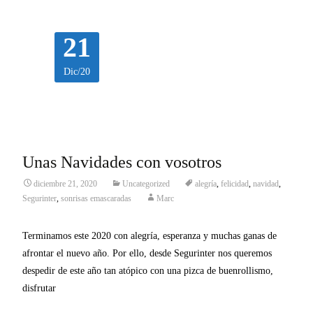
21
Dic/20
Unas Navidades con vosotros
diciembre 21, 2020
Uncategorized
alegría
,
felicidad
,
navidad
,
Segurinter
,
sonrisas emascaradas
Marc
Terminamos este 2020 con alegría, esperanza y muchas ganas de
afrontar el nuevo año. Por ello, desde Segurinter nos queremos
despedir de este año tan atópico con una pizca de buenrollismo,
disfrutar