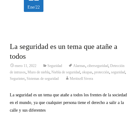
Ene/22
La seguridad es un tema que atañe a
todos
enero 11, 2022
Seguridad
Alarmas
,
ciberseguridad
,
Detección
de intrusos
,
Muro de niebla
,
Niebla de seguridad
,
okupas
,
protección
,
seguridad
,
Segurinter
,
Sistemas de seguridad
Meritxell Sivera
La seguridad es un tema que atañe a todos los frentes de la sociedad
en el mundo, ya que cualquier persona tiene el derecho a salir a la
calle y sus diferentes
Leer más…