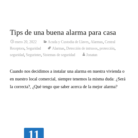
Tips de una buena alarma para casa
enero 20, 2022
Acuda y Custodia de Llaves
,
Alarmas
,
Central
Receptora
,
Seguridad
Alarmas
,
Detección de intrusos
,
protección
,
seguridad
,
Segurinter
,
Sistemas de seguridad
Jonatan
Cuando nos decidimos a instalar una alarma en nuestra vivienda o
en nuestro local comercial, siempre tenemos la misma duda: ¿Será
la correcta?, ¿Qué tengo que saber acerca de la mejor alarma?
Leer más…
11