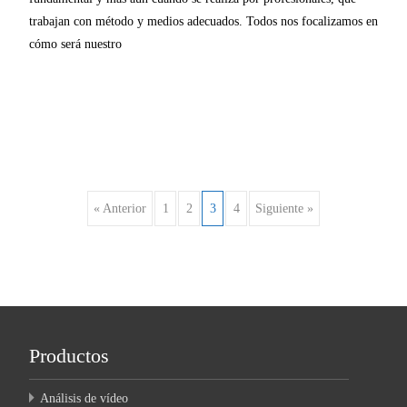
trabajan con método y medios adecuados. Todos nos focalizamos en
cómo será nuestro
Leer más…
Navegación
« Anterior
1
2
3
4
Siguiente »
de
entradas
Productos
Análisis de vídeo