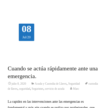
Leer más…
08
Jul/20
Cuando se actúa rápidamente ante una
emergencia.
julio 8, 2020
Acuda y Custodia de Llaves
,
Seguridad
custodia
de llaves
,
seguridad
,
Segurinter
,
servicio de acuda
Marc
La rapidez en las intervenciones ante las emergencias es
fundamental y más aún cuando se realiza por profesionales, que