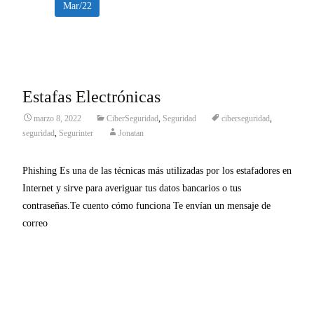
Mar/22
Estafas Electrónicas
marzo 8, 2022
CiberSeguridad
,
Seguridad
ciberseguridad
,
seguridad
,
Segurinter
Jonatan
Phishing Es una de las técnicas más utilizadas por los estafadores en
Internet y sirve para averiguar tus datos bancarios o tus
contraseñas.Te cuento cómo funciona Te envían un mensaje de
correo
Leer más…