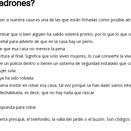
ladrones?
er si nuestra casa es una de las que están fichadas como posible at
minar que si bien alguien ha salido volverá pronto, por lo que lo que 
eñal para advertir de que en la casa hay un perro.
lar que esa casa no merece la pena.
a al final. Significa que solo viven mujeres, lo cual convierte la vi
vive un policía dentro o tienen un sistema de seguridad instalado qu
jer sola.
 ya ha sido robada.
pena insistir en robar esa casa, tal vez porque se han dado varios inte
eshabitada, es decir, que no hay nada que rascar.
dispuesta para robar.
ta principal, el telefonillo, la valla del jardín o el buzón. Son códi