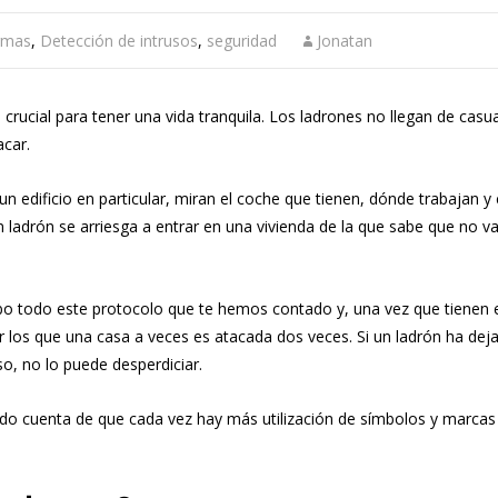
rmas
,
Detección de intrusos
,
seguridad
Jonatan
ucial para tener una vida tranquila. Los ladrones no llegan de casual
acar.
 edificio en particular, miran el coche que tienen, dónde trabajan y 
 ladrón se arriesga a entrar en una vivienda de la que sabe que no va
abo todo este protocolo que te hemos contado y, una vez que tienen 
r los que una casa a veces es atacada dos veces. Si un ladrón ha dej
so, no lo puede desperdiciar.
do cuenta de que cada vez hay más utilización de símbolos y marcas p