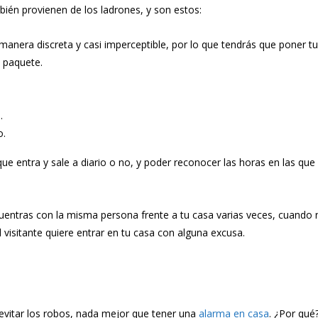
bién provienen de los ladrones, y son estos:
 manera discreta y casi imperceptible, por lo que tendrás que poner 
n paquete.
o.
o.
ue entra y sale a diario o no, y poder reconocer las horas en las que 
entras con la misma persona frente a tu casa varias veces, cuando nun
l visitante quiere entrar en tu casa con alguna excusa.
vitar los robos, nada mejor que tener una
alarma en casa
. ¿Por qué