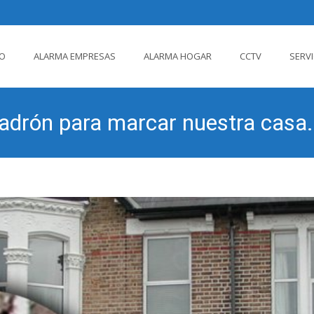
IO
ALARMA EMPRESAS
ALARMA HOGAR
CCTV
SERV
ido
ladrón para marcar nuestra casa.