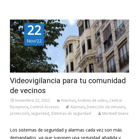
22
Nov/22
Videovigilancia para tu comunidad
de vecinos
noviembre 22, 2022
Alarmas
,
Análisis de video
,
Central
Receptora
,
Control Accesos
Alarmas
,
Detección de intrusos
,
protección
,
seguridad
,
Sistemas de seguridad
Meritxell Sivera
Los sistemas de seguridad y alarmas cada vez son más
demandados, ya que suponen una seguridad añadida y