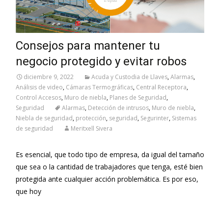
Consejos para mantener tu
negocio protegido y evitar robos
diciembre 9, 2022
Acuda y Custodia de Llaves
,
Alarmas
,
Análisis de video
,
Cámaras Termográficas
,
Central Receptora
,
Control Accesos
,
Muro de niebla
,
Planes de Seguridad
,
Seguridad
Alarmas
,
Detección de intrusos
,
Muro de niebla
,
Niebla de seguridad
,
protección
,
seguridad
,
Segurinter
,
Sistemas
de seguridad
Meritxell Sivera
Es esencial, que todo tipo de empresa, da igual del tamaño
que sea o la cantidad de trabajadores que tenga, esté bien
protegida ante cualquier acción problemática. Es por eso,
que hoy
Leer más…