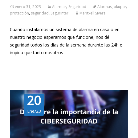
enero 31, 2023
Alarmas
,
Seguridad
Alarmas
,
okupas
,
protección
,
seguridad
,
Segurinter
Meritxell Sivera
Cuando instalamos un sistema de alarma en casa o en
nuestro negocio esperamos que funcione, nos dé
seguridad todos los días de la semana durante las 24h e
impida que tanto nosotros
Leer más…
20
Ene/23