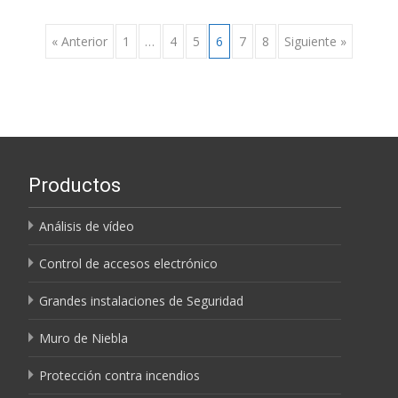
Navegación
« Anterior
1
…
4
5
6
7
8
Siguiente »
de
entradas
Productos
Análisis de vídeo
Control de accesos electrónico
Grandes instalaciones de Seguridad
Muro de Niebla
Protección contra incendios